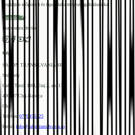
Foglaljon időpontot és tapasztalja meg szolgáltatásainkat
Foglalás
frumusețea devine
Cég
SALON TRANSILVANIA SRL
Székhely
Calea Turzii 188l, Etaj 2, ap. 13
400497 Cluj-Napoca
Cluj
Telefon
:
0770976325
Email
:
info@salontransilvania.ro